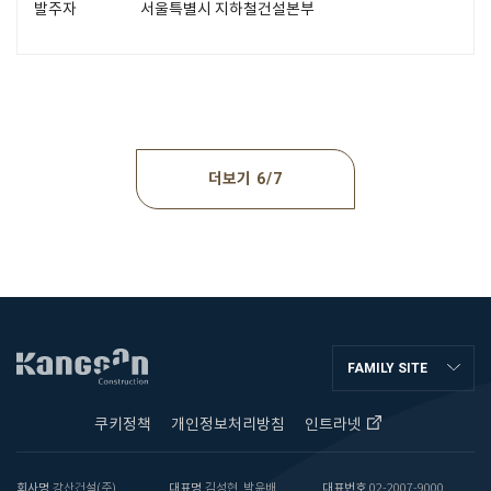
발주자
서울특별시 지하철건설본부
더보기
6
7
FAMILY SITE
쿠키정책
개인정보처리방침
인트라넷
회사명
강산건설(주)
대표명
김성현, 박윤배
대표번호
02-2007-9000