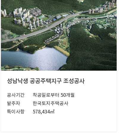
성남낙생 공공주택지구 조성공사
공사기간
착공일로부터 50개월
발주자
한국토지주택공사
특이사항
578,434㎡