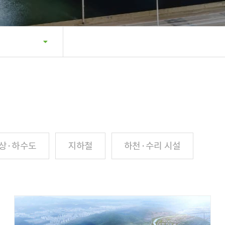
상·하수도
지하철
하천·수리 시설