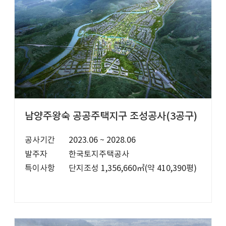
남양주왕숙 공공주택지구 조성공사(3공구)
공사기간
2023.06 ~ 2028.06
발주자
한국토지주택공사
특이사항
단지조성 1,356,660㎡(약 410,390평)