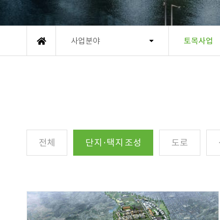
사업분야
토목사업
메인
전체
단지·택지 조성
도로