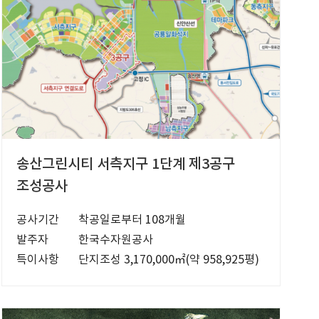
송산그린시티 서측지구 1단계 제3공구
조성공사
공사기간
착공일로부터 108개월
발주자
한국수자원공사
특이사항
단지조성 3,170,000㎡(약 958,925평)