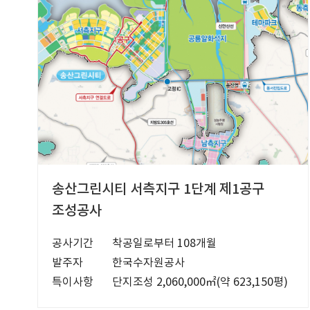
송산그린시티 서측지구 1단계 제1공구
조성공사
공사기간
착공일로부터 108개월
발주자
한국수자원공사
특이사항
단지조성 2,060,000㎡(약 623,150평)