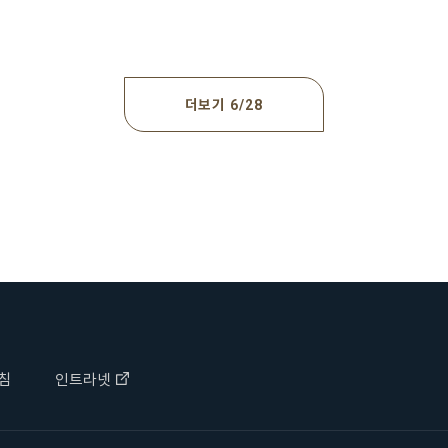
더보기
6
28
침
인트라넷