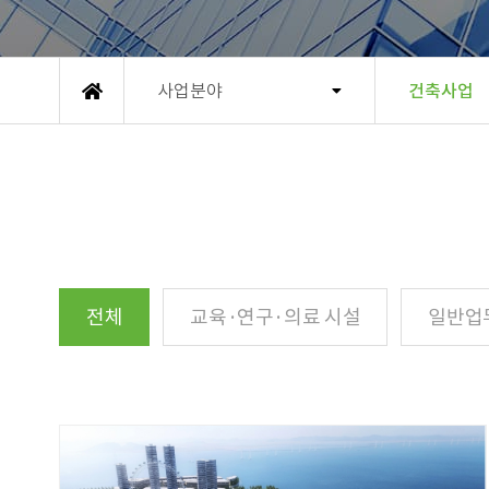
사업분야
건축사업
메인
전체
교육·연구·의료 시설
일반업