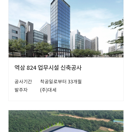
역삼 824 업무시설 신축공사
공사기간
착공일로부터 33개월
발주자
(주)대세