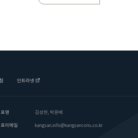
침
인트라넷
대표명
김성현, 박윤배
대표이메일
kangsan.info@kangsancons.co.kr