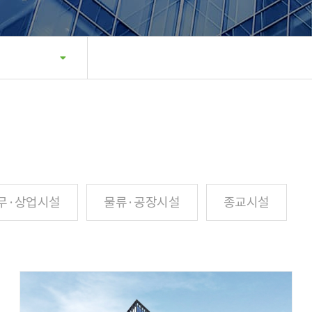
무·상업시설
물류·공장시설
종교시설