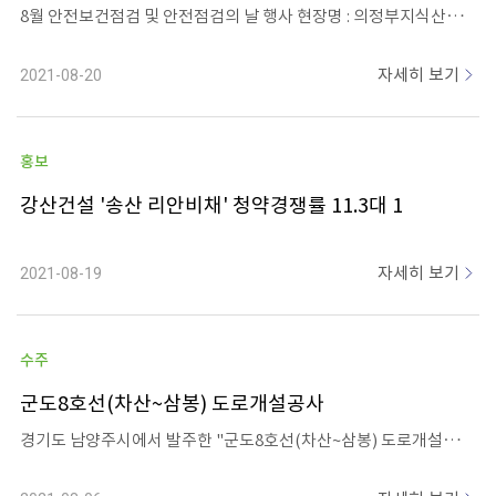
8월 안전보건점검 및 안전점검의 날 행사 현장명 : 의정부지식산업센터 일 시 : 2021.08.19(목) 참석자 : 본사 김성현 대표 비롯한 강산건설 임직원과 협력사, 근로자 등 85명 내 용 : 합동안전점검 및 간담회 개최
자세히 보기
2021-08-20
홍보
강산건설 '송산 리안비채' 청약경쟁률 11.3대 1
자세히 보기
2021-08-19
수주
군도8호선(차산~삼봉) 도로개설공사
경기도 남양주시에서 발주한 "군도8호선(차산~삼봉) 도로개설공사"를 수주하였습니다. 공사규모는 L=2.1km, B=14.5m이고, 공사기간은 착공일로부터 30개월 소요예정입니다.