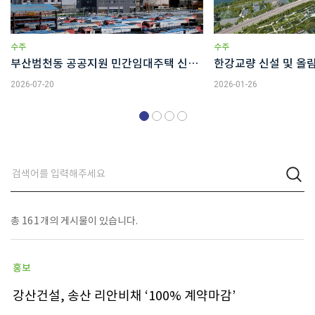
수주
수주
부산범천동 공공지원 민간임대주택 신축공사
한강교량 신설 및 올
2026-07-20
2026-01-26
총
161
개의 게시물이 있습니다.
홍보
강산건설, 송산 리안비채 ‘100% 계약마감’