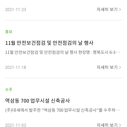
자세히 보기
2021-11-23
홍보
11월 안전보건점검 및 안전점검의 날 행사
11월 안전보건점검 및 안전점검의 날 행사 현장명 : 행복도시 6-3조성 일 시 : 2021.11.17(수) 참석자 : 본사 김성현 대표 비롯한 강산건설 임직원과 협력사, 근로자 등 39명 내 용 : 합동안전점검 및 간담회 개최
자세히 보기
2021-11-18
수주
역삼동 700 업무시설 신축공사
(주)대세에서 발주한 "역삼동 700 업무시설 신축공사"를 수주하였습니다. 공사규모는 지하7층, 지상13층 연면적 8,646.02㎡ 이고, 공사기간은 공사 착수후 30개월 소요예정입니다.
자세히 보기
2021-11-03