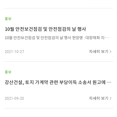
홍보
10월 안전보건점검 및 안전점검의 날 행사
10월 안전보건점검 및 안전점검의 날 행사 현장명 : 대창매화 지식산업센터 일 시 : 2021.10.26(화) 참석자 : 본사 김성현 대표 비롯한 강산건설 임직원과 협력사, 근로자 등 30명 내 용 : 합동안전점검 및 간담회 개최
자세히 보기
2021-10-27
홍보
강산건설, 토지 가계약 관련 부당이득 소송서 원고에 전부 승소
자세히 보기
2021-09-20