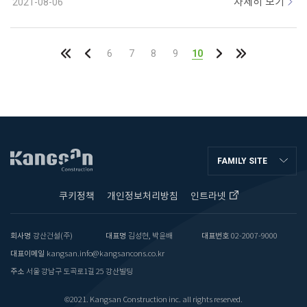
자세히 보기
2021-08-06
6
7
8
9
10
FAMILY SITE
쿠키정책
개인정보처리방침
인트라넷
회사명
강산건설(주)
대표명
김성현, 박윤배
대표번호
02-2007-9000
대표이메일
kangsan.info@kangsancons.co.kr
주소
서울 강남구 도곡로1길 25 강산빌딩
©2021.
Kangsan Construction inc.
all rights reserved.