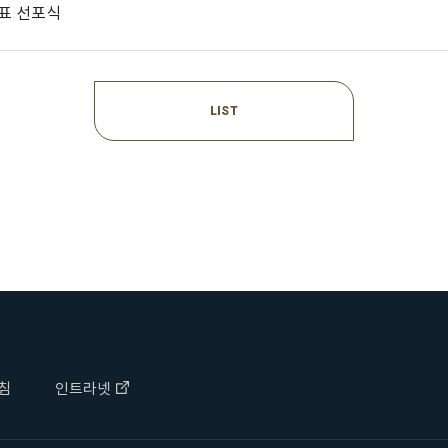
목표 선포식
LIST
침
인트라넷