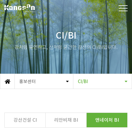
강산건설(주)
CI/BI
강처럼 유연하고, 산처럼 굳건한 강산의 CI/BI입니다.
홍보센터
CI/BI
메인
강산건설 CI
리안비채 BI
앤네이처 BI