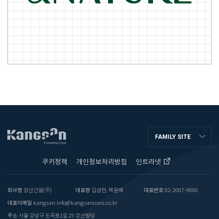
FAMILY SITE
쿠키정책
개인정보처리방침
인트라넷
회사명
강산건설(주)
대표명
김성현, 박윤배
대표번호
02-2007-9000
대표이메일
kangsan.info@kangsancons.co.kr
주소
서울 강남구 도곡로1길 25 강산빌딩