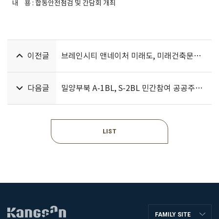
내 용 : 합동안전점검 및 간담회 개최
이전글
브레인시티 앤네이처 미래도, 미래건축문화대상 ‘최우수설계’ 수상
다음글
밀양부북 A-1BL, S-2BL 민간참여 공공주택 건설공사
LIST
FAMILY SITE