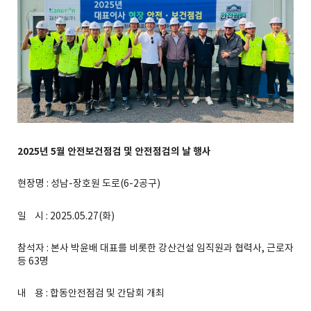
2025
년
5
월
안전보건점검
및
안전점검의
날
행사
현장명 : 성남-장호원 도로(6-2공구)
일 시 : 2025.05.27(화)
참석자 : 본사 박윤배 대표를 비롯한 강산건설 임직원과 협력사, 근로자
등 63명
내 용 : 합동안전점검 및 간담회 개최