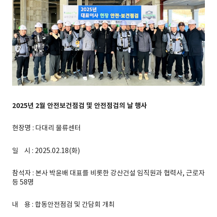
2025
년
2
월
안전보건점검
및
안전점검의
날
행사
현장명 : 다대리 물류센터
일 시 : 2025.02.18(화)
참석자 : 본사 박윤배 대표를 비롯한 강산건설 임직원과 협력사, 근로자
등 58명
내 용 : 합동안전점검 및 간담회 개최