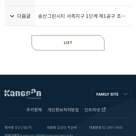
다음글
송산그린시티 서측지구 1단계 제1공구 조성공사
LIST
FAMILY SITE
쿠키정책
개인정보처리방침
인트라넷
회사명
강산건설(주)
대표명
김성현, 박윤배
대표번호
02-2007-9000
대표이메일
kangsan.info@kangsancons.co.kr