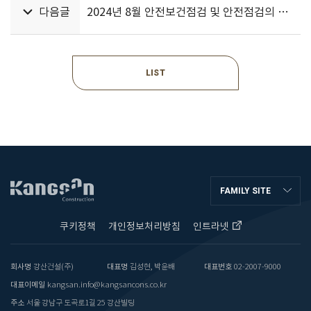
다음글
2024년 8월 안전보건점검 및 안전점검의 날 행사
LIST
FAMILY SITE
쿠키정책
개인정보처리방침
인트라넷
회사명
강산건설(주)
대표명
김성현, 박윤배
대표번호
02-2007-9000
대표이메일
kangsan.info@kangsancons.co.kr
주소
서울 강남구 도곡로1길 25 강산빌딩