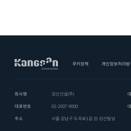
쿠키정책
개인정보처리방
회사명
강산건설(주)
대표번호
02-2007-9000
주소
서울 강남구 도곡로1길 25 강산빌딩