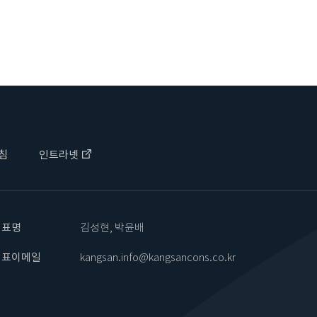
침
인트라넷
대표명
김성현, 박윤배
대표이메일
kangsan.info@kangsancons.co.kr